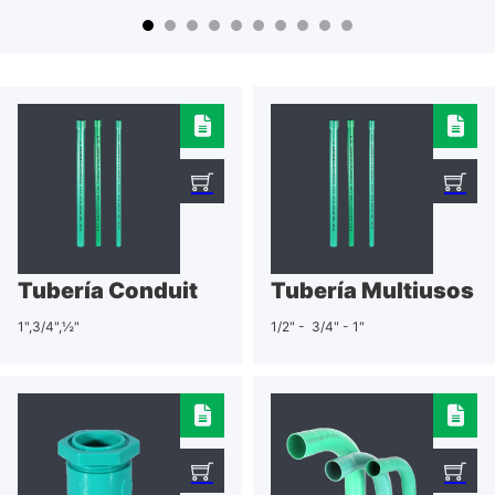
Tubería Conduit
Tubería Multiusos
1",3/4",½"
1/2" - 3/4" - 1"