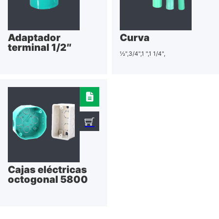
Adaptador
Curva
terminal 1/2″
½",3/4",1 ",1 1/4",
Cajas eléctricas
octogonal 5800