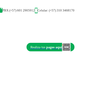
PBX (+57) 601 2905912
Celular: (+57) 310 3468170
Realiza tus
pagos aquí