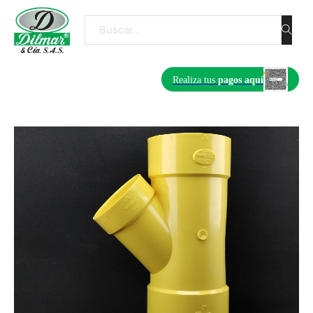
Buscar
Realiza tus
pagos aquí