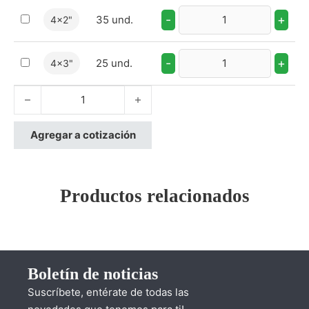
-
+
35 und.
4x2"
-
+
25 und.
4x3"
Yee Reducida cantidad
Agregar a cotización
Productos relacionados
Boletín de noticias
Suscríbete, entérate de todas las