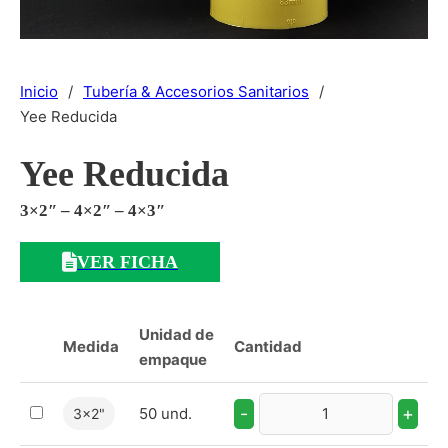
Inicio
/
Tubería & Accesorios Sanitarios
/
Yee Reducida
Yee Reducida
3×2″ – 4×2″ – 4×3″
VER FICHA
Unidad de
Medida
Cantidad
empaque
-
+
50 und.
3x2"