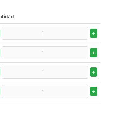
ntidad
+
+
+
+