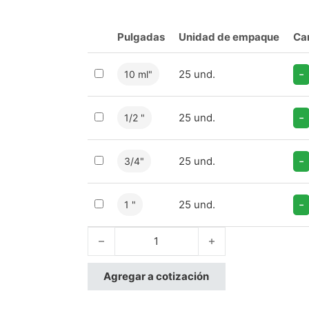
Pulgadas
Unidad de empaque
Ca
-
25 und.
10 ml"
-
25 und.
1/2 "
-
25 und.
3/4"
-
25 und.
1 "
Canaletas cantidad
Agregar a cotización