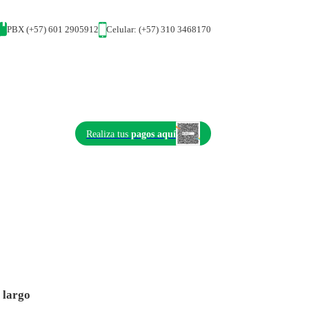
PBX (+57) 601 2905912
Celular: (+57) 310 3468170
Realiza tus
pagos aquí
 largo