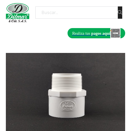
Buscar
Realiza tus
pagos aquí