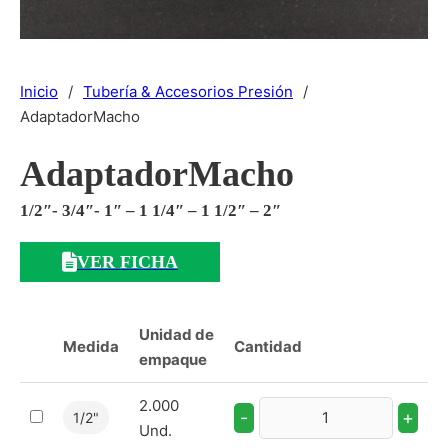
Inicio
/
Tubería & Accesorios Presión
/
AdaptadorMacho
AdaptadorMacho
1/2″- 3/4″- 1″ – 1 1/4″ – 1 1/2″ – 2″
VER FICHA
Unidad de
Medida
Cantidad
empaque
2.000
-
+
1/2"
Und.