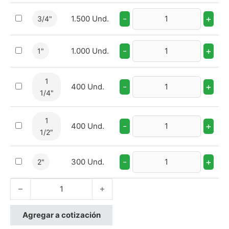
-
+
1.500 Und.
3/4"
-
+
1.000 Und.
1"
1
-
+
400 Und.
1/4"
1
-
+
400 Und.
1/2″
-
+
300 Und.
2"
AdaptadorMacho cantidad
Agregar a cotización